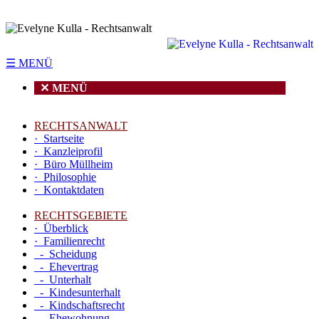
☰ MENÜ
✕ MENÜ
RECHTSANWALT
· Startseite
· Kanzleiprofil
· Büro Müllheim
· Philosophie
· Kontaktdaten
RECHTSGEBIETE
· Überblick
· Familienrecht
- Scheidung
- Ehevertrag
- Unterhalt
- Kindesunterhalt
- Kindschaftsrecht
- Ehewohnung