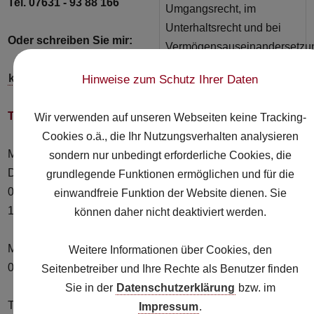
Tel. 07631 - 93 88 166
Oder schreiben Sie mir:
kontakt@rechtsanwaeltin-kulla.de
Hinweise zum Schutz Ihrer Daten
Telef. Sprechzeiten:
Wir verwenden auf unseren Webseiten keine Tracking-
Cookies o.ä., die Ihr Nutzungsverhalten analysieren
Montag, Dienstag und
sondern nur unbedingt erforderliche Cookies, die
Donnerstag:
grundlegende Funktionen ermöglichen und für die
09:00 Uhr - 12:00 Uhr und
einwandfreie Funktion der Website dienen. Sie
14:00 Uhr - 16:00 Uhr
können daher nicht deaktiviert werden.
Mittwoch:
Weitere Informationen über Cookies, den
09:00 Uhr - 12:00 Uhr
Seitenbetreiber und Ihre Rechte als Benutzer finden
Sie in der
Datenschutzerklärung
bzw. im
Termine nach Vereinbarung
Impressum
.