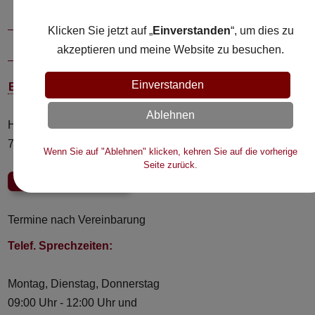
Klicken Sie jetzt auf „
Einverstanden
“, um dies zu
Evelyne Kulla • Rechtsanwältin • Mediatorin
akzeptieren und meine Website zu besuchen.
Einverstanden
Büro Müllheim
Ablehnen
Hacher Straße 7
79379 Müllheim
Wenn Sie auf "Ablehnen" klicken, kehren Sie auf die vorherige
Seite zurück.
☏
07631 93 88 166
Termine nach Vereinbarung
Telef. Sprechzeiten:
Montag, Dienstag, Donnerstag
09:00 Uhr - 12:00 Uhr und